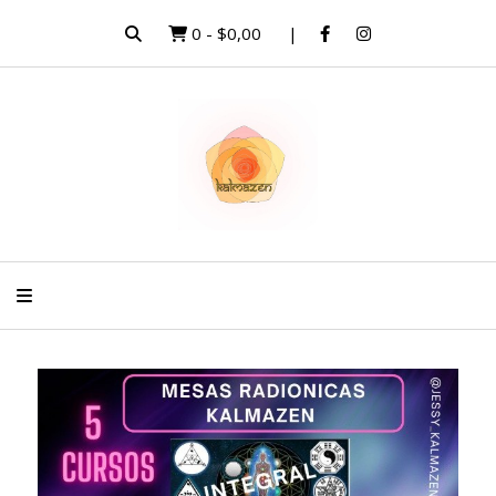
0
-
$0,00