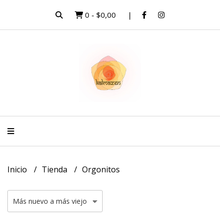
0
-
$0,00
Inicio
Tienda
Orgonitos