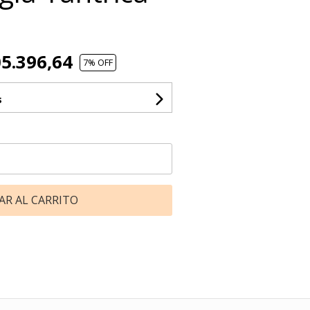
5.396,64
7
% OFF
s
AR AL CARRITO