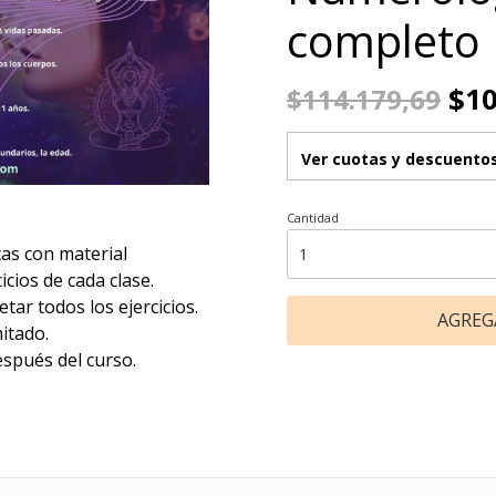
completo
$10
$114.179,69
Ver cuotas y descuento
Cantidad
cas con material
cios de cada clase.
tar todos los ejercicios.
AGREG
mitado.
spués del curso.