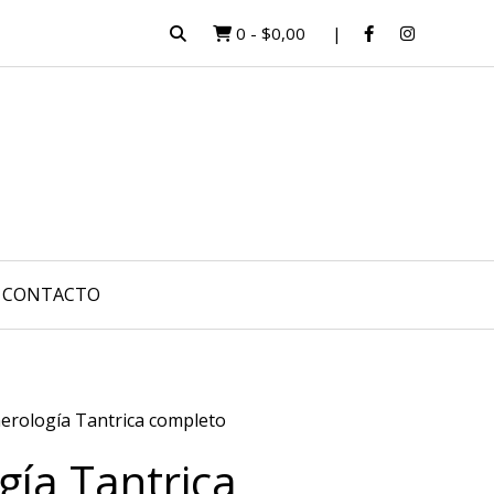
0
-
$0,00
CONTACTO
rología Tantrica completo
ía Tantrica