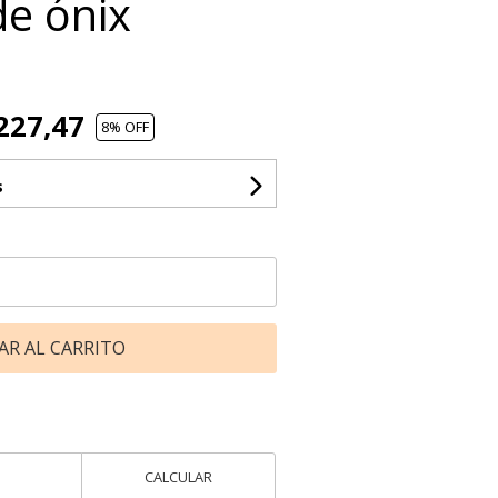
e ónix
227,47
8
% OFF
s
AR AL CARRITO
CALCULAR