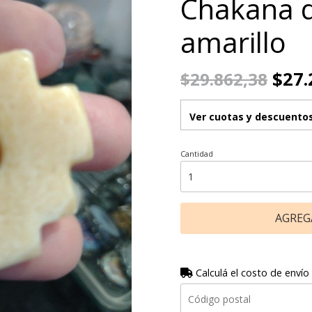
Chakana d
amarillo
$27.
$29.862,38
Ver cuotas y descuento
Cantidad
AGREG
Calculá el costo de envío