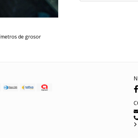
límetros de grosor
N
C