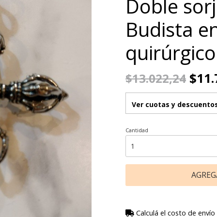
Doble sorj
Budista e
quirúrgico
$11.
$13.022,24
Ver cuotas y descuento
Cantidad
AGREG
Calculá el costo de envío