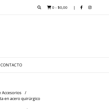
0
-
$0,00
CONTACTO
 y Accesorios
ta en acero quirúrgico