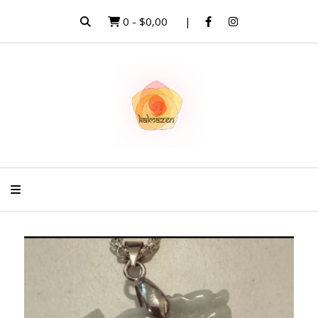
0
-
$0,00