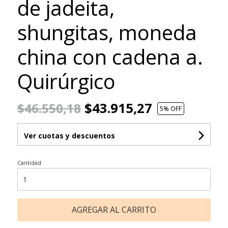
de jadeita,
shungitas, moneda
china con cadena a.
Quirúrgico
$43.915,27
$46.550,18
5
% OFF
Ver cuotas y descuentos
Cantidad
AGREGAR AL CARRITO