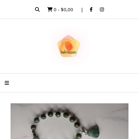
0
-
$0,00