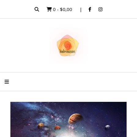
0
-
$0,00