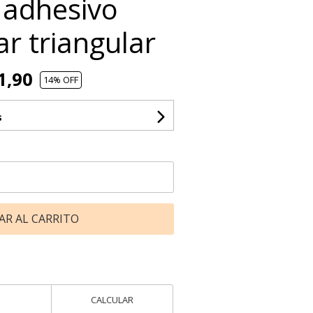
 adhesivo
ar triangular
1,90
14
% OFF
s
AR AL CARRITO
CALCULAR