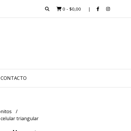
0
-
$0,00
CONTACTO
nitos
celular triangular