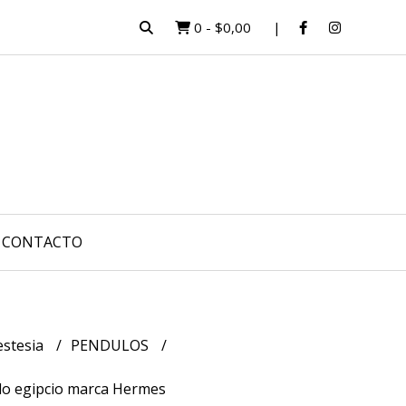
0
-
$0,00
CONTACTO
estesia
PENDULOS
lo egipcio marca Hermes