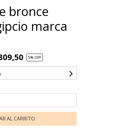
e bronce
ipcio marca
809,50
5
% OFF
s
AR AL CARRITO