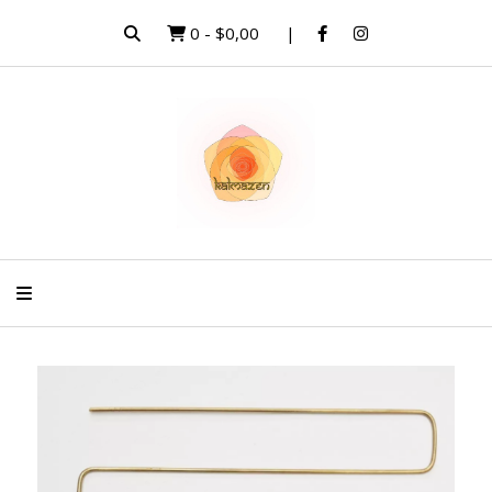
0
-
$0,00